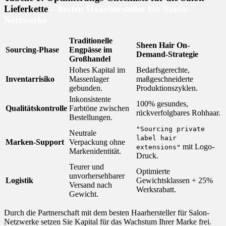
Lieferkette
– besten Haarhersteller für Salon-
Netzwerke
Traditionelle
Sheen Hair On-
Sourcing-Phase
Engpässe im
Demand-Strategie
Großhandel
Hohes Kapital im
Bedarfsgerechte,
Inventarrisiko
Massenlager
maßgeschneiderte
gebunden.
Produktionszyklen.
Inkonsistente
100% gesundes,
Qualitätskontrolle
Farbtöne zwischen
rückverfolgbares Rohhaar.
Bestellungen.
"Sourcing private
Neutrale
label hair
Marken-Support
Verpackung ohne
mit Logo-
extensions"
Markenidentität.
Druck.
Teurer und
Optimierte
unvorhersehbarer
Logistik
Gewichtsklassen + 25%
Versand nach
Werksrabatt.
Gewicht.
Durch die Partnerschaft mit dem besten Haarhersteller für Salon-
Netzwerke setzen Sie Kapital für das Wachstum Ihrer Marke frei.