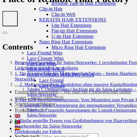
Invisible Tape-in Hair Extensions
Clip-in Hair
Clip-in Weft
KERATIN HAIR EXTENSIONS
I-tip Hair Extensions
Flat-tip Hair Extensions
U-tip Hair Extensions
Nano Ring Hair Extensions
Contents
Micro Ring Hair Extensions
Lace Frontal Wigs
Lace Closure Wigs
Besten Haarhersteller für Salon-Netzwerke: 1 revolutionäre For
Full Lace Wigs
Lieferketten rentabel zu skalieren
SILKBASE WIGS
1. Die Inventarfalle für Multi-Standort-Salons – besten Haarherst
HAIR COMBO MAKING WIGS
Netzwerke
Lace Frontal
2. Maßgeschneiderte Produktion ohne massive Kapitalbindu
Lace Closure
Tabelle 1: Optimierungs-Checkliste für die Salon-Lieferkette – 
Fragen und Antworten – Wie man ein Friseurgeschäft online
Salon-Netzwerke
startet – Best Guide 2026
3. Der B2B-Beschaffungsprozess: Vom Mustertest zum Private 
Sendungsverfolgung
4. Logistik-Trick: Optimierung der internationalen Versandko
Kontaktiere uns
Tabelle 2: Finanzielle Auswirkungen der Logistik-Optimierung 
Salon-Netzwerke
5.Häufig gestellte Fragen von Großabnehmern von Haarverlän
Haarhersteller für Salon-Netzwerke
Direktkontakt zur Fabrik
Suchen nach: