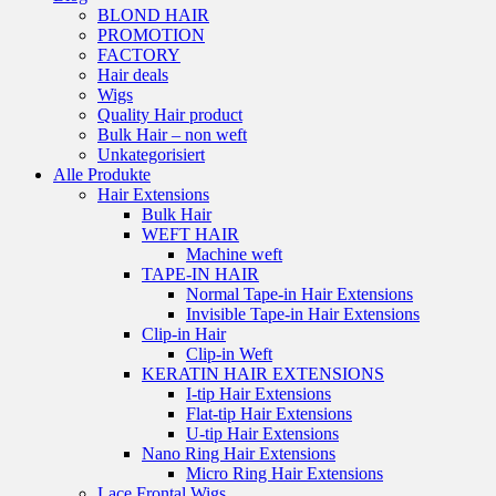
BLOND HAIR
PROMOTION
FACTORY
Hair deals
Wigs
Quality Hair product
Bulk Hair – non weft
Unkategorisiert
Alle Produkte
Hair Extensions
Bulk Hair
WEFT HAIR
Machine weft
TAPE-IN HAIR
Normal Tape-in Hair Extensions
Invisible Tape-in Hair Extensions
Clip-in Hair
Clip-in Weft
KERATIN HAIR EXTENSIONS
I-tip Hair Extensions
Flat-tip Hair Extensions
U-tip Hair Extensions
Nano Ring Hair Extensions
Micro Ring Hair Extensions
Lace Frontal Wigs