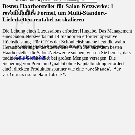
Besten Haarhersteller für Salon-Netzwerke: 1
Warenkorb
revolutionäre Formel, um Multi-Standort-
Lieferketten rentabel zu skalieren
Die Leitung eines Luxussalons erfordert Hingabe. Das Management
eines Salon-Netzwerks mit 14 Standorten erfordert operative
Höchstleistung. Für CEOs der Schönheitsbranche liegt die wahre
Es befinden sich keine Produkte im Warenkorb.
Herausforderung in der Lieferkette. Wenn Sie nach dem besten
Haarhersteller für Salon-Netzwerke suchen, wissen Sie bereits, dass
Zurück zum Shop
traditionelle Großhändler bei großen Mengen versagen. Die
Sicherung von Premium-Qualität ohne Kapitalbindung erfordert
einen direkten Produktionspartner wie eine
"Großhandel für
.
vietnamesische Haarfabrik"