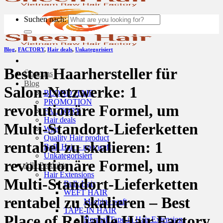
Suchen nach:
Blog
,
FACTORY
,
Hair deals
,
Unkategorisiert
Besten Haarhersteller für
Über uns
Blog
Salon-Netzwerke: 1
BLOND HAIR
PROMOTION
revolutionäre Formel, um
FACTORY
Hair deals
Multi-Standort-Lieferketten
Wigs
Quality Hair product
rentabel zu skalieren: 1
Bulk Hair – non weft
Unkategorisiert
revolutionäre Formel, um
Alle Produkte
Hair Extensions
Multi-Standort-Lieferketten
Bulk Hair
WEFT HAIR
rentabel zu skalieren – Best
Machine weft
TAPE-IN HAIR
Place of Reliable Hair Factory
Normal Tape-in Hair Extensions