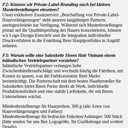
F2: Können wir Private-Label-Branding auch bei kleinen
Musterbestellungen einsetzen?
Unser exklusiver Zusatzservice „Beschaffung von Private-Label-
Haarverlängerungen“ steht unseren langjährigen Partnern
uneingeschränkt zur Verfügung. Während sich Musterbestellungen
primär auf die Qualitätsprüfung des Haares konzentrieren, können
wir Logo-Design-Entwürfe und die Integration individueller
Druckverfahren in die Erstellung Ihres Hauptportfolios in Angriff
nehmen.
F3: Warum sollte eine Salonkette Sheen Hair Vietnam einem
inländischen Vertriebspartner vorziehen?
Inländische Vertriebspartner verlangen hohe
Zwischenhändleraufschläge und wechseln häufig die Fabriken, um
Kosten zu sparen, was die Farbkonsistenz Ihrer Marke
beeinträchtigt. Die Partnerschaft mit dem besten Haarhersteller für
Salonketten bietet Ihnen Preise direkt ab Werk, individuelle
Produktionsfreiheit und eine stabile Lieferkette, die mit Ihrem
Unternehmen wächst.
Mindestbestellmenge für Haarproben: 300 g (alle Arten von
Haarverlängerungen und Farben)
Mindestbestellmenge für bedruckte Etiketten/Anhänger: 500 Stück
(bitte senden Sie uns Ihre Logogröße, Ihr Grafikdesign und weitere
Details).