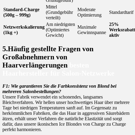
Grundgebühr)
Mittel
Standard-Charge
Moderate
(Grundgebühr
Standardtarif
(500g – 999g)
Optimierung
verteilt)
Am niedrigsten
25%
Netzwerkskalierung
Maximale
(Optimiertes
Werksrabatt
(1kg +)
Gewinnspanne
Gewicht)
aktiv
5.Häufig gestellte Fragen von
Großabnehmern von
Haarverlängerungen
besten
Haarhersteller für Salon-Netzwerke
F1: Wie garantieren Sie die Farbkonsistenz von Blond bei
mehreren Salonbestellungen?
Unsere Fabrik verwendet ein schonendes, langsames
Bleichverfahren. Wir hellen unser hochwertiges Haar über mehrere
Tage bei niedrigen Temperaturen sanft auf. Im Gegensatz zu
herkömmlichen Fabriken, die das Haar in aggressiven Säurebädern
ätzen, erhält unser Verfahren die natürliche Elastizität und sorgt
dafür, dass unsere ikonischen Ice Blondes von Charge zu Charge
perfekt harmonieren.