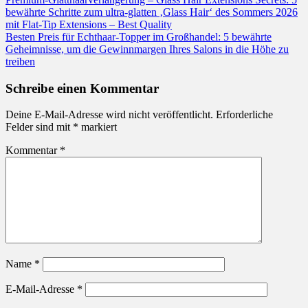
bewährte Schritte zum ultra-glatten ‚Glass Hair‘ des Sommers 2026
mit Flat-Tip Extensions – Best Quality
Besten Preis für Echthaar-Topper im Großhandel: 5 bewährte
Geheimnisse, um die Gewinnmargen Ihres Salons in die Höhe zu
treiben
Schreibe einen Kommentar
Deine E-Mail-Adresse wird nicht veröffentlicht.
Erforderliche
Felder sind mit
*
markiert
Kommentar
*
Name
*
E-Mail-Adresse
*