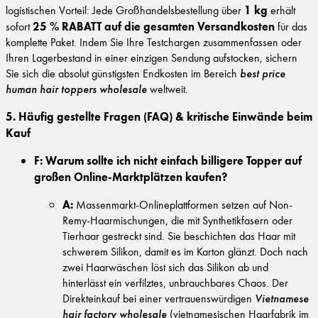
1 kg
logistischen Vorteil: Jede Großhandelsbestellung über
erhält
25 % RABATT auf die gesamten Versandkosten
sofort
für das
komplette Paket. Indem Sie Ihre Testchargen zusammenfassen oder
Ihren Lagerbestand in einer einzigen Sendung aufstocken, sichern
Sie sich die absolut günstigsten Endkosten im Bereich
best price
human hair toppers wholesale
weltweit.
5. Häufig gestellte Fragen (FAQ) & kritische Einwände beim
Kauf
F: Warum sollte ich nicht einfach billigere Topper auf
großen Online-Marktplätzen kaufen?
A:
Massenmarkt-Onlineplattformen setzen auf Non-
Remy-Haarmischungen, die mit Synthetikfasern oder
Tierhaar gestreckt sind. Sie beschichten das Haar mit
schwerem Silikon, damit es im Karton glänzt. Doch nach
zwei Haarwäschen löst sich das Silikon ab und
hinterlässt ein verfilztes, unbrauchbares Chaos. Der
Direkteinkauf bei einer vertrauenswürdigen
Vietnamese
hair factory wholesale
(vietnamesischen Haarfabrik im