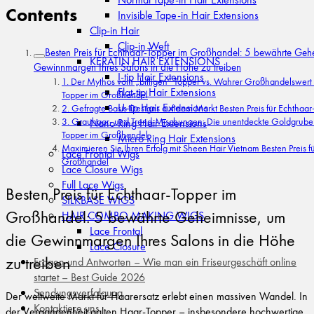
Contents
Invisible Tape-in Hair Extensions
Clip-in Hair
Clip-in Weft
Besten Preis für Echthaar-Topper im Großhandel: 5 bewährte Gehe
KERATIN HAIR EXTENSIONS
Gewinnmargen Ihres Salons in die Höhe zu treiben
I-tip Hair Extensions
1. Der Mythos vom „billigen“ Topper vs. Wahrer Großhandelswert B
Flat-tip Hair Extensions
Topper im Großhandel
U-tip Hair Extensions
2. Gefragte Basis-Designs auf dem Markt Besten Preis für Echtha
3. Grauhaar- und Trend-Mischungen: Die unentdeckte Goldgrube B
Nano Ring Hair Extensions
Topper im Großhandel
Micro Ring Hair Extensions
Maximieren Sie Ihren Erfolg mit Sheen Hair Vietnam Besten Preis f
Lace Frontal Wigs
Großhandel
Lace Closure Wigs
Full Lace Wigs
Besten Preis für Echthaar-Topper im
SILKBASE WIGS
Großhandel: 5 bewährte Geheimnisse, um
HAIR COMBO MAKING WIGS
Lace Frontal
die Gewinnmargen Ihres Salons in die Höhe
Lace Closure
zu treiben
Fragen und Antworten – Wie man ein Friseurgeschäft online
startet – Best Guide 2026
Sendungsverfolgung
Der weltweite Markt für Haarersatz erlebt einen massiven Wandel. In
Kontaktiere uns
der Vergangenheit galten Haar-Topper – insbesondere hochwertige