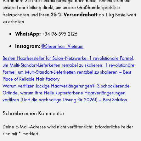
Verändern Sie Ihre Einkaufsstrategie noch heute. Kontaktieren Sie
unsere Fabrikleitung direkt, um unsere Großhandelspreisliste
25 % Versandrabatt
freizuschalten und Ihren
ab 1 kg Bestellwert
zu erhalten.
WhatsApp:
+84 96 595 2126
Instagram:
@Sheenhair_Vietnam
Besten Haarhersteller für Salon-Netzwerke: 1 revolutionäre Formel,
um Multi-Standort-Lieferketten rentabel zu skalieren: 1 revolutionäre
Formel, um Multi-Standort-Lieferketten rentabel zu skalieren – Best
Place of Reliable Hair Factory
Warum verfilzen lockige Haarverlängerungen?: 3 schockierende
Gründe, warum Ihre Helle kupferfarbene Haarverlängerungen
verfilzen (Und die nachhaltige Lösung für 2026!) – Best Solution
Schreibe einen Kommentar
Deine E-Mail-Adresse wird nicht veröffentlicht.
Erforderliche Felder
sind mit
*
markiert