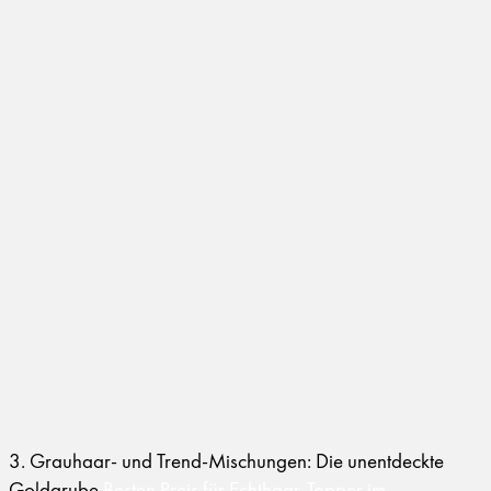
3. Grauhaar- und Trend-Mischungen: Die unentdeckte
Goldgrube
Besten Preis für Echthaar-Topper im