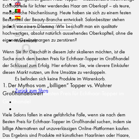
Echthaarteile für lichter werdendes Haar am Oberkopf – als teure,
medizinische Nischenlösung. Heute haben sie sich zu einem festen
Bestandteil der Beauty-Branche entwickelt. Salonbesitzer stehen
jedoch vor einem Dilemma: Wie beschafft man ein qualitativ
Suchen
hochwertiges, absolut natürlich aussehendes Oberkopfteil, ohne die
nach:
eigenen Gewinnmargen zu zerstören?
Warenkorb
Wenn Sie Ihr Geschäft in diesem Jahr skalieren möchten, ist die
Suche nach dem besten Preis für Echthaar-Topper im Großhandel
der Schlüssel zum Erfolg. Hier erfahren Sie, wie clevere Einkäufer
diesen Markt nutzen, um ihre Umsätze zu verdoppeln.
Es befinden sich keine Produkte im Warenkorb.
1. Der Mythos vom „billigen“ Topper vs. Wahrer
Zurück zum Shop
Großhandelswert
Besten Preis für Echthaar-Topper im
Großhandel
Viele Salons fallen in eine gefährliche Falle, wenn sie nach dem
Besten Preis für Echthaar-Topper im Großhandel suchen, indem sie
billige Alternativen auf unzuverlässigen Online-Plattformen kaufen.
Das Ergebnis sind Produkte mit künstlichen Haarlinien oder Haare,