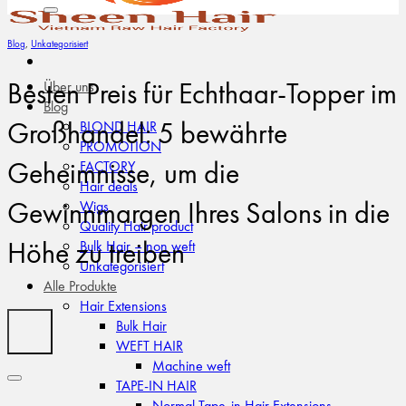
nach:
Blog
,
Unkategorisiert
Besten Preis für Echthaar-Topper im
Über uns
Blog
Großhandel: 5 bewährte
BLOND HAIR
PROMOTION
Geheimnisse, um die
FACTORY
Hair deals
Gewinnmargen Ihres Salons in die
Wigs
Quality Hair product
Höhe zu treiben
Bulk Hair – non weft
Unkategorisiert
Alle Produkte
Hair Extensions
Bulk Hair
WEFT HAIR
Machine weft
TAPE-IN HAIR
Normal Tape-in Hair Extensions