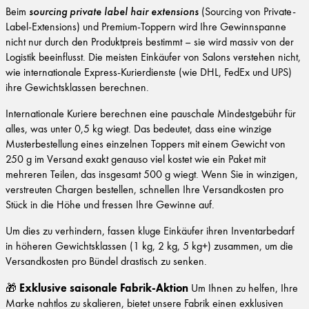
Beim
sourcing private label hair extensions
(Sourcing von Private-
Label-Extensions) und Premium-Toppern wird Ihre Gewinnspanne
nicht nur durch den Produktpreis bestimmt – sie wird massiv von der
Logistik beeinflusst. Die meisten Einkäufer von Salons verstehen nicht,
wie internationale Express-Kurierdienste (wie DHL, FedEx und UPS)
ihre Gewichtsklassen berechnen.
Internationale Kuriere berechnen eine pauschale Mindestgebühr für
alles, was unter 0,5 kg wiegt. Das bedeutet, dass eine winzige
Musterbestellung eines einzelnen Toppers mit einem Gewicht von
250 g im Versand exakt genauso viel kostet wie ein Paket mit
mehreren Teilen, das insgesamt 500 g wiegt. Wenn Sie in winzigen,
verstreuten Chargen bestellen, schnellen Ihre Versandkosten pro
Stück in die Höhe und fressen Ihre Gewinne auf.
Um dies zu verhindern, fassen kluge Einkäufer ihren Inventarbedarf
in höheren Gewichtsklassen (1 kg, 2 kg, 5 kg+) zusammen, um die
Versandkosten pro Bündel drastisch zu senken.
Exklusive saisonale Fabrik-Aktion
🎁
Um Ihnen zu helfen, Ihre
Marke nahtlos zu skalieren, bietet unsere Fabrik einen exklusiven