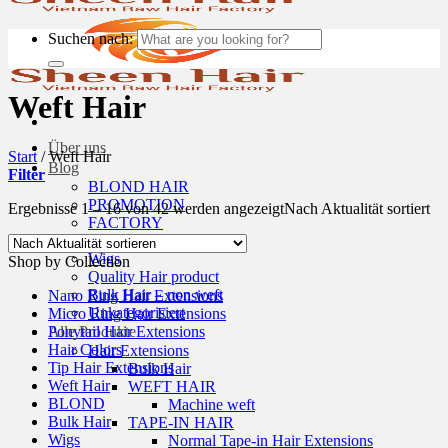
Suchen nach:
Weft Hair
Über uns
Start
/
Weft Hair
Blog
Filter
BLOND HAIR
PROMOTION
Ergebnisse 1 – 16 von 42 werden angezeigt
Nach Aktualität sortiert
FACTORY
Hair deals
Wigs
Shop by Collection
Quality Hair product
Bulk Hair – non weft
Nano Ring Hair Extensions
Unkategorisiert
Micro Ring Hair Extensions
Ponytail Hair Extensions
Alle Produkte
Hair Colors
Hair Extensions
Tip Hair Extensions
Bulk Hair
Weft Hair
WEFT HAIR
BLOND
Machine weft
Bulk Hair
TAPE-IN HAIR
Wigs
Normal Tape-in Hair Extensions