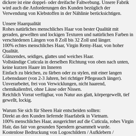
dickere ist eine doppel- oder dreifache Faltwebung. Unsere Fabrik
wird auch die Anforderungen des Kunden bezüglich der
Verwendung von Klebstoffen in der Nählinie berücksichtigen.
Unsere Haarqualität
Rohes natürliches menschliches Haar von bester Qualität mit
geraden, gewellten und lockigen Texturen und natürlichen Farben in
verschiedenen Längen von 8 Zoll bis 32 Zoll und länger.
100% echtes menschliches Haar, Virgin Remy-Haar, von hoher
Qualität.
Glänzendes, seidiges, glattes und weiches Haar.
Vollständige Cuticula in derselben Richtung von oben nach unten,
keine kurzen Haare im Inneren
Einfach zu bleichen, zu färben oder zu stylen, mit einer langen
Lebensdauer (von 2-3 Jahren, bei richtiger Pflegeauch länger).
Unverarbeitet, frei von Verwicklungen, nicht haarend,
chemikalienfrei, ohne Läuse oder Nissen.
Reichlich Vorrat verfügbar, von Natur aus glatt, körpergewellt, tief
gewellt, lockig.
Warum Sie sich für Sheen Hair entscheiden sollten:
Direkt an den Kunden liefernde Haarfabrik in Vietnam.
100% menschliches Haar, ausgerichtet auf die Cuticula, rohes Virgin
Hair, das fair von gesunden Spendern gesammelt wurde.
Kostenlose Bedruckung von Logoschildern / Aufklebern /