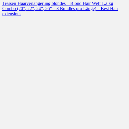
Tressen-Haarverlängerung blondes – Blond Hair Weft 1.2 kg
Combo (20”, 22”, 24”, 26” – 3 Bundles pro Länge) – Best Hair
extensions