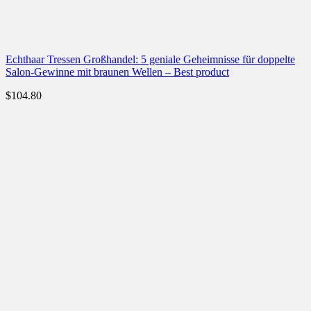
Echthaar Tressen Großhandel: 5 geniale Geheimnisse für doppelte
Salon-Gewinne mit braunen Wellen – Best product
$
104.80