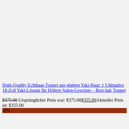
High-Quality Echthaar-Topper aus glattem Yaki-Haar: 1 Ultimative
18-Zoll Yaki-Lösung für Höhere Salon-Gewinne – Best hair Topper
$
375.00
Ursprünglicher Preis war: $375.00
$
355.00
Aktueller Preis
ist: $355.00.
-8%