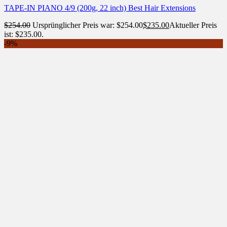
TAPE-IN PIANO 4/9 (200g, 22 inch) Best Hair Extensions
$
254.00
Ursprünglicher Preis war: $254.00
$
235.00
Aktueller Preis
ist: $235.00.
-9%