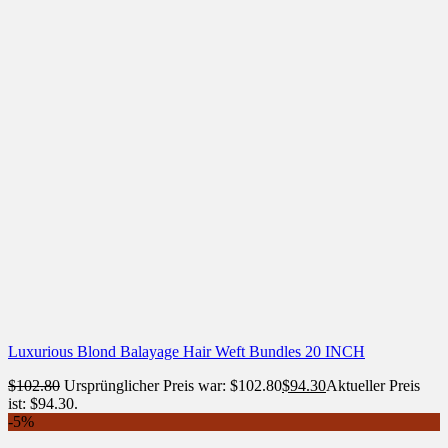
Luxurious Blond Balayage Hair Weft Bundles 20 INCH
$
102.80
Ursprünglicher Preis war: $102.80
$
94.30
Aktueller Preis
ist: $94.30.
-5%