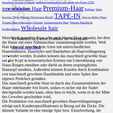
luxuriöses blondes Echthaar
melhores fornecedores de cabelo por grosso 2026
Premium-Haar
menschliches Haar
Warenkorb
Rohhaar
Salon
TAPE-IN
Inventar Tipps
Schwarz Haartressen Bündel
Tape-in Ombre Piano
Tressen-Haarverlängerung blondes
vietnamesisches Haar
Vietnam Haarfabrik
Wholesale hair
Großbestellung
Maschinell gewebtes Haar oder auch Weave-Haar genannt, bei dem
Es befinden sich keine Produkte im Warenkorb.
die Haare mit einer Nähmaschine zusammengenäht werden. Weft
Hair kann auf verschiedene Arten mit unterschiedlichen
Zurück zum Shop
Haarstrukturen, Haarstyles und Haarfarben als Haarverlängerung
verwendet werden. Kunden können das maschinell gewebte Haar
um den Kopf in konzentrischen Kreisen mit Unterstützung von
Nano-Ringen einnähen oder direkt an ihrem ursprünglichen
Haarzopf annähen. Außerdem können Kunden durch Kombination
von maschinell gewebten Haarbündeln und einer Spitze ihre
eigenen Perücken gestalten.
Das maschinell gewebte Haar ist durch das Zusammenkleben der
Haare miteinander fest fixiert, sodass es sicher mit der Nadel
durchgenäht werden kann, ohne dass es bricht, wenn es in der Mitte
des Gewebes geschnitten wird.
Die Produktion von maschinell gewebten Haarverlängerungen
erfolgt nach Kundenspezifikationen in Bezug auf die Dicke. Die
dünnste Variante ist eine einzige Spur bzw. Einzelwebung, die