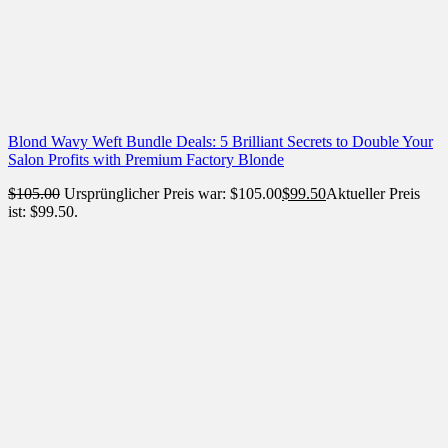
Blond Wavy Weft Bundle Deals: 5 Brilliant Secrets to Double Your
Salon Profits with Premium Factory Blonde
$
105.00
Ursprünglicher Preis war: $105.00
$
99.50
Aktueller Preis
ist: $99.50.