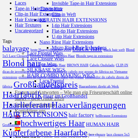
Laces
Invisible Tape-in Hair Extensions
Tape-in Hair Extensions
Clip-in Hair
Clip-in Hair Extensions
Clip-in Weft
Hair Extensions
KERATIN HAIR EXTENSIONS
Hair Textures
I-tip Hair Extensions
Uncategorized
Flat-tip Hair Extensions
U-tip Hair Extensions
Tags
Nano Ring Hair Extensions
balayage
black hair
Micro Ring Hair Extensions
beste Haargroßhändler 2026
black hair weft
Blond
Lace Frontal Wigs
5x5 Lace Closures
blondes Echthaar
Blondes Haar
Blonde tape-in extensions
Lace Closure Wigs
Blond hair
Full Lace Wigs
blondiertes Haar
BROWN HAIR
Cabelo Ondulado
CLIP-IN
SILKBASE WIGS
dicas de inventário para salões
encomenda de cabelo por grosso de fábrica no Vietname
HAIR COMBO MAKING WIGS
extensions
extensões de cabelo castanho claro por grosso
fornecedor de cabelo direto de
Lace Frontal
Großhandelspreis
Lace Closure
fábrica
Haaranbieter direkt ab Werk
Haarfabrik
Fragen und Antworten – Wie man ein Friseurgeschäft online
Haar im Großhandel
startet – Best Guide 2026
Haarlieferant
Haarverlängerungen
Sendungsverfolgung
Kontaktiere uns
HAIR EXTENSIONS
hair factory
hellbraune Extensions
hochwertiges Haar
HUMAN HAIR
Großhandel
Kupferfarbene Haarfarbe
lace closure
lace closure 5x5
Suchen nach: