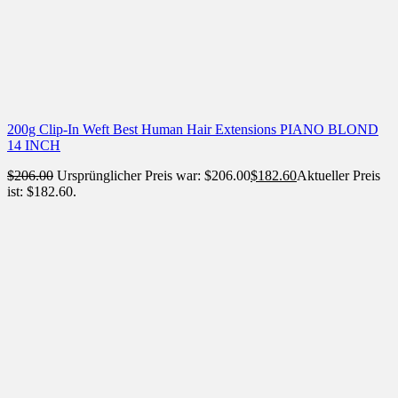
200g Clip-In Weft Best Human Hair Extensions PIANO BLOND
14 INCH
$
206.00
Ursprünglicher Preis war: $206.00
$
182.60
Aktueller Preis
ist: $182.60.