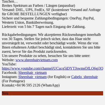
Taschen…
Breites Spektrum an Farben / Längen (anpassbar)
Versand: DHL, UPS, FedEx, SF (kostenloser Versand auf Anfrage
für GROßE BESTELLUNGEN verfügbar)
Sichere und bequeme Zahlungsbedingungen: OnePay, PayPal,
Western Union, Banküberweisung.
Lieferzeit: von 5 bis 7 Tagen nach Eingang der Zahlung.
Rückgabebedingungen: Wir akzeptieren Rücksendungen innerhalb
von 30 Tagen. Stellen Sie jedoch sicher, dass das Haar nicht
unversiegelt ist, verwendet oder beschädigt wurde. Wenn die von
Ihnen erhaltenen Artikel beschädigt sind, kontaktieren Sie uns bitte
zuerst, bevor Sie das Produkt zurücksenden.
Um unsere Produkte zu sehen, besuchen Sie uns bitte unter:
Website:
www.sheenhairvietnam.com
YouTube:
https://www.youtube.com/channel/UCucg5iDYTJswmsOfLO6gj3Q
Facebook:
Sheenhair_vietnam
Instagram:
Sheenhair_vietnam
(for English) or
Cabelo_sheenhair
(For Portugese)
Kontakt:+84 96 595 2126 (WhatsApp)
Neu