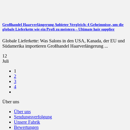
Großhandel Haarverlängerung Anbieter Vergleich: 4 Geheimnisse, um die
globale Lieferkette wie ein Profi zu meistern – Ultimate hair supplier
Globale Lieferkette: Was Salons in den USA, Kanada, der EU und
Südamerika importieren Großhandel Haarverlängerung ...
12
Juli
1
2
3
4
Über uns
Über uns
Sendungsverfolgung
Unsere Fabrik
Bewertungen