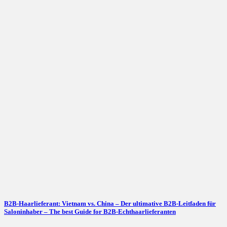
B2B-Haarlieferant: Vietnam vs. China – Der ultimative B2B-Leitfaden für
Saloninhaber – The best Guide for B2B-Echthaarlieferanten