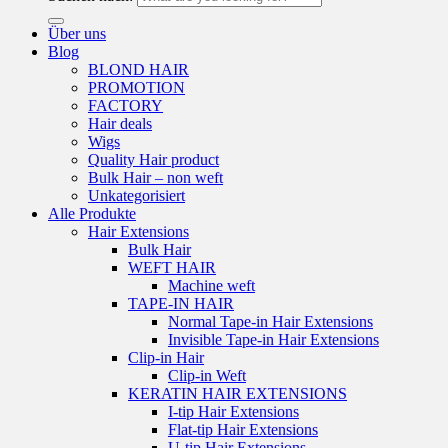
Über uns
Blog
BLOND HAIR
PROMOTION
FACTORY
Hair deals
Wigs
Quality Hair product
Bulk Hair – non weft
Unkategorisiert
Alle Produkte
Hair Extensions
Bulk Hair
WEFT HAIR
Machine weft
TAPE-IN HAIR
Normal Tape-in Hair Extensions
Invisible Tape-in Hair Extensions
Clip-in Hair
Clip-in Weft
KERATIN HAIR EXTENSIONS
I-tip Hair Extensions
Flat-tip Hair Extensions
U-tip Hair Extensions