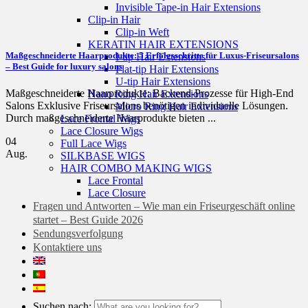
Invisible Tape-in Hair Extensions
Clip-in Hair
Clip-in Weft
KERATIN HAIR EXTENSIONS
Maßgeschneiderte Haarprodukte: 5 Erfolgsschritte für Luxus-Friseursalons
I-tip Hair Extensions
– Best Guide for luxury salons
Flat-tip Hair Extensions
U-tip Hair Extensions
Maßgeschneiderte Haarprodukte: Backend-Prozesse für High-End
Nano Ring Hair Extensions
Salons Exklusive Friseursalons benötigen individuelle Lösungen.
Micro Ring Hair Extensions
Durch maßgeschneiderte Haarprodukte bieten ...
Lace Frontal Wigs
Lace Closure Wigs
04
Full Lace Wigs
Aug.
SILKBASE WIGS
HAIR COMBO MAKING WIGS
Lace Frontal
Lace Closure
Fragen und Antworten – Wie man ein Friseurgeschäft online
startet – Best Guide 2026
Sendungsverfolgung
Kontaktiere uns
Suchen nach: