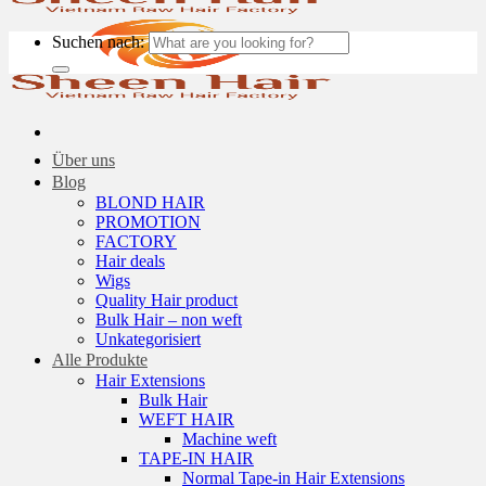
Suchen nach:
Über uns
Blog
BLOND HAIR
PROMOTION
FACTORY
Hair deals
Wigs
Quality Hair product
Bulk Hair – non weft
Unkategorisiert
Alle Produkte
Hair Extensions
Bulk Hair
WEFT HAIR
Machine weft
TAPE-IN HAIR
Normal Tape-in Hair Extensions