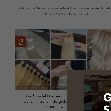
Rohhaar aus Vietnam vs Verarbeitetes Haar: 7 Geheimnisse für mehr
Profit 2026 Als Saloninhaber oder ...
12
Juli
G
Großhandel Haarverlängerung Anbieter Vergleich:
Geheimnisse, um die globale Lieferkette wie ein Profi
S
meistern – Ultimate hair supplier