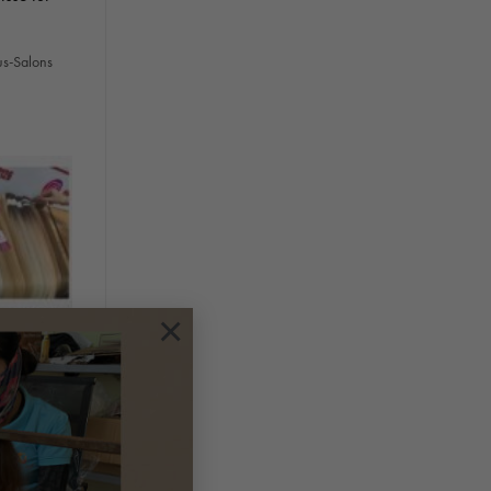
us-Salons
×
tionäre
lieren: 1