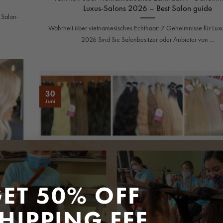
Luxus-Salons 2026 – Best Salon guide
 Salon-
Wahrheit über vietnamesisches Echthaar: 7 Geheimnisse für Lux
2026 Sind Sie Salonbesitzer oder Anbieter von ...
30
Juni
ET 50% OFF
 4
 zu
Besten Haarhersteller für Salon-Netzwerke: 1 revolu
HIPPING FEE
Formel, um Multi-Standort-Lieferketten rentabel zu ska