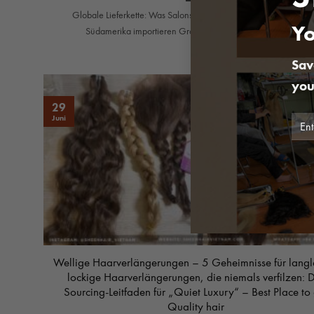
Globale Lieferkette: Was Salons in den USA, Kanada, der EU u
Yo
Südamerika importieren Großhandel Haarverlängerung ...
Sav
you
29
Juni
Wellige Haarverlängerungen – 5 Geheimnisse für langl
lockige Haarverlängerungen, die niemals verfilzen: 
Sourcing-Leitfaden für „Quiet Luxury“ – Best Place to
Quality hair