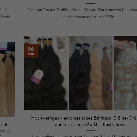
l im
Echthaar Tressen Großhandel mit Closure: Der ultimative Leitfaden
 kennt
und Haarmarken im Jahr 2026 ...
06
Mai
Hochwertiges vietnamesisches Echthaar: 3 Elite-Grü
 mit
den russischen Markt – Best Choice
ss: 5
6
Hochwertiges vietnamesisches Echthaar: 3 Elite-Gründe, waru