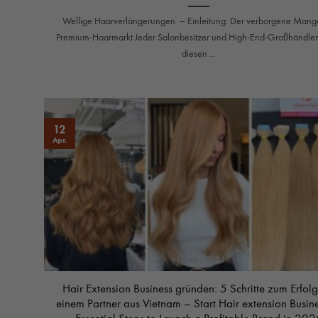
Wellige Haarverlängerungen – Einleitung: Der verborgene Mange
Premium-Haarmarkt Jeder Salonbesitzer und High-End-Großhändler
diesen ...
12
Apr.
Hair Extension Business gründen: 5 Schritte zum Erfolg
einem Partner aus Vietnam – Start Hair extension Busine
Essential Steps to Launch a Profitable Brand in 202