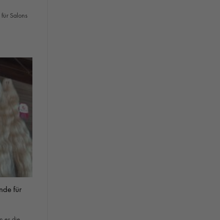
 für Salons
nde für
m es die