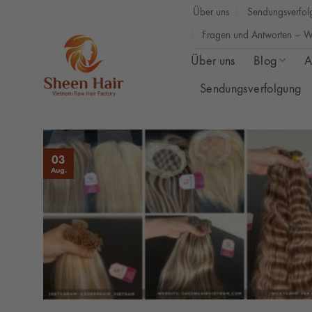
Zum
Über uns
Sendungsverfol
Inhalt
Fragen und Antworten – Wi
springen
Über uns
Blog
A
Sendungsverfolgung
03
Aug.