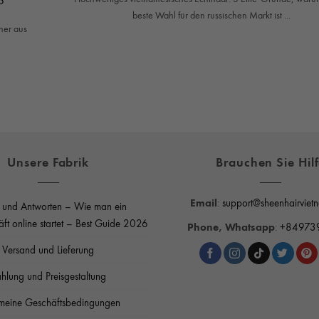
beste Wahl für den russischen Markt ist ...
ner aus
Unsere Fabrik
Brauchen Sie Hil
Email
:
support@sheenhairviet
 und Antworten – Wie man ein
äft online startet – Best Guide 2026
Phone, Whatsapp
:
+84973
Versand und Lieferung
hlung und Preisgestaltung
meine Geschäftsbedingungen