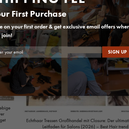
revolutionäre Formel, um Multi-Standort-Lieferketten 
nd
zu skalieren – Best Place of Reliable Hair Facto
ur First Purchase
Besten Haarhersteller für Salon-Netzwerke: 1 revolutionäre Fo
Multi-Standort-Lieferketten rentabel zu skalieren Die Leitung ei
e on your first order & get exclusive email offers whe
 join!
02
Juni
ebige
Der
 get
Echthaar Tressen Großhandel mit Closure: Der ultimat
Leitfaden für Salons (2026) – Best Hair trend