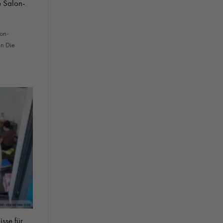
e Salon-
on-
n Die
sse für