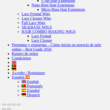
U-tip Hair Extensions
Nano Ring Hair Extensions
Micro Ring Hair Extensions
Lace Frontal Wigs
Lace Closure Wigs
Full Lace Wigs
SILKBASE WIGS
HAIR COMBO MAKING WIGS
Lace Frontal
Lace Closure
Preguntas y respuestas – Cómo iniciar un negocio de pelo
online – Best Guide 2026
Rastreo de orden
Contáctenos
Acceder / Registrarse
Español
English
Português
Español
Deutsch