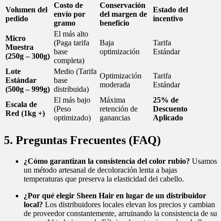
Costo de
Conservación
Volumen del
Estado del
envío por
del margen de
pedido
incentivo
gramo
beneficio
El más alto
Micro
(Paga tarifa
Baja
Tarifa
Muestra
base
optimización
Estándar
(250g – 300g)
completa)
Lote
Medio (Tarifa
Optimización
Tarifa
Estándar
base
moderada
Estándar
(500g – 999g)
distribuida)
El más bajo
Máxima
25% de
Escala de
(Peso
retención de
Descuento
Red (1kg +)
optimizado)
ganancias
Aplicado
5. Preguntas Frecuentes (FAQ)
¿Cómo garantizan la consistencia del color rubio?
Usamos
un método artesanal de decoloración lenta a bajas
temperaturas que preserva la elasticidad del cabello.
¿Por qué elegir Sheen Hair en lugar de un distribuidor
local?
Los distribuidores locales elevan los precios y cambian
de proveedor constantemente, arruinando la consistencia de su