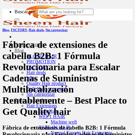
Buscar por:
Blog
,
FACTORY
,
Hair deals
,
Sin categorizar
Fábrica de extensiones de
Quiénes somos
Blog
cabello B2B: 1 Fórmula
BLOND HAIR
PROMOTION
Revolucionaria para Escalar
FACTORY
Hair deals
Cadenas de Suministro
Wigs
Quality Hair product
Multilocalización
Bulk Hair – non weft
Sin categorizar
Rentablemente – Best Place to
Todos los productos
Hair Extensions
Get Quality hair
Bulk Hair
WEFT HAIR
Machine weft
Fábrica de extensiones de cabello B2B: 1 Fórmula
TAPE-IN HAIR
Normal Tape-in Hair Extensions
Revolucionaria para Escalar Cadenas de Suministro