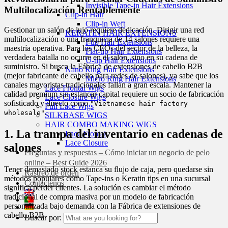
Invisible Tape-in Hair Extensions
Multilocalización Rentablemente
Clip-in Hair
Clip-in Weft
Gestionar un salón de lujo requiere dedicación. Dirigir una red
KERATIN HAIR EXTENSIONS
multilocalización o una franquicia de 14 salones requiere una
I-tip Hair Extensions
maestría operativa. Para los CEOs del sector de la belleza, la
Flat-tip Hair Extensions
verdadera batalla no ocurre en el salón, sino en su cadena de
U-tip Hair Extensions
suministro. Si busca la Fábrica de extensiones de cabello B2B
Nano Ring Hair Extensions
(mejor fabricante de cabello para redes de salones), ya sabe que los
Micro Ring Hair Extensions
canales mayoristas tradicionales fallan a gran escala. Mantener la
Lace Frontal Wigs
calidad premium sin estancar capital requiere un socio de fabricación
Lace Closure Wigs
sofisticado y directo como
"Vietnamese hair factory
Full Lace Wigs
.
wholesale"
SILKBASE WIGS
HAIR COMBO MAKING WIGS
1. La trampa del inventario en cadenas de
Lace Frontal
Lace Closure
salones
Preguntas y respuestas – Cómo iniciar un negocio de pelo
online – Best Guide 2026
Tener demasiado stock estanca su flujo de caja, pero quedarse sin
Rastreo de orden
métodos populares como Tape-ins o Keratin tips en una sucursal
Contáctenos
significa perder clientes. La solución es cambiar el método
tradicional de compra masiva por un modelo de fabricación
personalizada bajo demanda con la Fábrica de extensiones de
cabello B2B.
Buscar por: