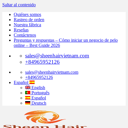
Saltar al contenido
Quiénes somos
Rastreo de orden
Nuestra fábrica
Reseñas
Contáctenos
Preguntas y respuestas – Cómo iniciar un negocio de pelo
online – Best Guide 2026
sales@sheenhairvietnam.com
+84965952126
sales@sheenhairvietnam.com
+84965952126
Español
English
Português
Español
Deutsch