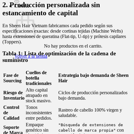
2. Producción personalizada sin
Carrito
estancamiento de capital
En Sheen Hair Vietnam fabricamos cada pedido según sus
especificaciones exactas: desde cortinas tejidas (Machine Wefts)
hasta extensiones de queratina (Flat-tip, U-tip) y prótesis capilares
(Toppers).
No hay productos en el carrito.
Tabla 1: Lista de optimización de la cadena de
Volver a la tienda
suministro
Cuellos de
Fase de
Estrategia bajo demanda de Sheen
botella
Sourcing
Hair
tradicionales
Alto capital
Riesgo de
Ciclos de producción personalizados
atrapado en
Inventario
bajo demanda.
stock masivo.
Control
Tonos
Rastreo de cabello 100% virgen y
de
inconsistentes
saludable.
Calidad
entre pedidos.
Empaque
"Búsqueda de extensiones de
Soporte
genérico sin
con
cabello de marca propia"
de Marca