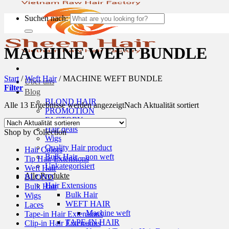
Suchen nach:
MACHINE WEFT BUNDLE
Start
/
Weft Hair
/
MACHINE WEFT BUNDLE
Über uns
Filter
Blog
BLOND HAIR
Alle 13 Ergebnisse werden angezeigt
Nach Aktualität sortiert
PROMOTION
FACTORY
Hair deals
Shop by Collection
Wigs
Quality Hair product
Hair Colors
Bulk Hair – non weft
Tip Hair Extensions
Unkategorisiert
Weft Hair
Alle Produkte
BLOND
Hair Extensions
Bulk Hair
Bulk Hair
Wigs
WEFT HAIR
Laces
Machine weft
Tape-in Hair Extensions
TAPE-IN HAIR
Clip-in Hair Extensions