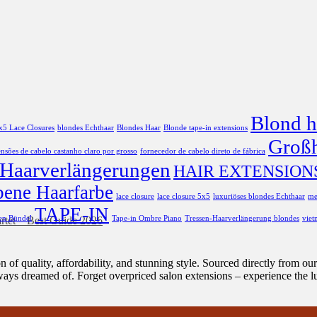
Blond h
x5 Lace Closures
blondes Echthaar
Blondes Haar
Blonde tape-in extensions
Großh
ensões de cabelo castanho claro por grosso
fornecedor de cabelo direto de fábrica
Haarverlängerungen
HAIR EXTENSION
bene Haarfarbe
lace closure
lace closure 5x5
luxuriöses blondes Echthaar
me
TAPE-IN
en Bündel
Tape-in Ombre Piano
Tressen-Haarverlängerung blondes
viet
artet – Best Guide 2026
 of quality, affordability, and stunning style. Sourced directly from ou
ways dreamed of. Forget overpriced salon extensions – experience the lu