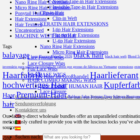
Normal Tape-in Hair Extensions
Nano Ring Hair Extensions
Invisible Tape-in Hair Extensions
Micro Ring Hair Extensions
Clip-in Hair
Ponytail Hair Extensions
Clip-in Weft
Hair Extensions
KERATIN HAIR EXTENSIONS
Hair Textures
I-tip Hair Extensions
Uncategorized
Flat-tip Hair Extensions
MACHINE WEFT BUNDLE
U-tip Hair Extensions
Tags
Nano Ring Hair Extensions
Micro Ring Hair Extensions
balayage
black hair
beste Haargroßhändler 2026
black hair weft
Blond 5
Lace Frontal Wigs
Lace Closure Wigs
inventário para salões
encomenda de cabelo por grosso de fábrica no Vietname
extensions
ext
Full Lace Wigs
Haarfabrik
Haarlieferant
SILKBASE WIGS
Haar im Großhandel
HAIR COMBO MAKING WIGS
hochwertiges Haar
Kupferfar
HUMAN HAIR
Lace Frontal
Lace Closure
Premium-Haar
Haar
Rohhaar
Salon Inventar Tipps
Schwarz Haartress
Fragen und Antworten – Wie man ein Friseurgeschäft online st
hair
Sendungsverfolgung
Kontaktiere uns
Our factory-direct wholesale bundles offer an unparalleled combination
meticulously crafted to provide you with the luscious locks you’ve al
source.
Suchen nach:
-5%