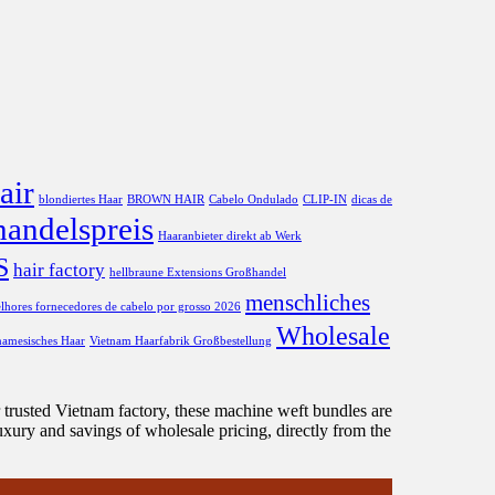
air
blondiertes Haar
BROWN HAIR
Cabelo Ondulado
CLIP-IN
dicas de
andelspreis
Haaranbieter direkt ab Werk
S
hair factory
hellbraune Extensions Großhandel
menschliches
lhores fornecedores de cabelo por grosso 2026
Wholesale
namesisches Haar
Vietnam Haarfabrik Großbestellung
r trusted Vietnam factory, these machine weft bundles are
xury and savings of wholesale pricing, directly from the