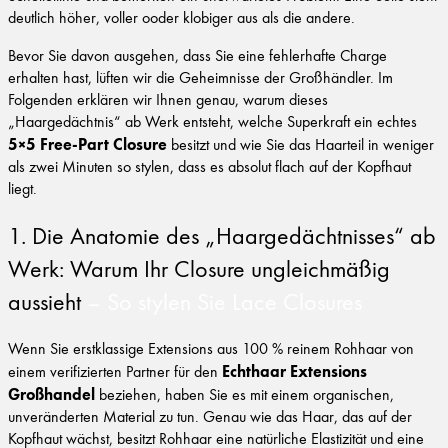
deutlich höher, voller ooder klobiger aus als die andere.
Bevor Sie davon ausgehen, dass Sie eine fehlerhafte Charge
erhalten hast, lüften wir die Geheimnisse der Großhändler. Im
Folgenden erklären wir Ihnen genau, warum dieses
„Haargedächtnis“ ab Werk entsteht, welche Superkraft ein echtes
5×5 Free-Part Closure
besitzt und wie Sie das Haarteil in weniger
als zwei Minuten so stylen, dass es absolut flach auf der Kopfhaut
liegt.
1. Die Anatomie des „Haargedächtnisses“ ab
Werk: Warum Ihr Closure ungleichmäßig
aussieht
– So stylen Sie Lace Closures
Wenn Sie erstklassige Extensions aus 100 % reinem Rohhaar von
Echthaar Extensions
einem verifizierten Partner für den
Großhandel
beziehen, haben Sie es mit einem organischen,
unveränderten Material zu tun. Genau wie das Haar, das auf der
Kopfhaut wächst, besitzt Rohhaar eine natürliche Elastizität und eine