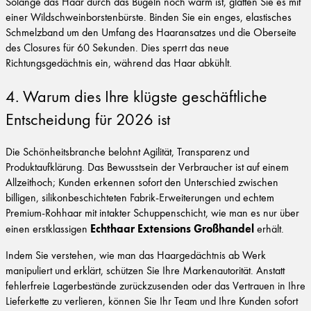
Solange das Haar durch das Bügeln noch warm ist, glätten Sie es mit
einer Wildschweinborstenbürste. Binden Sie ein enges, elastisches
Schmelzband um den Umfang des Haaransatzes und die Oberseite
des Closures für 60 Sekunden. Dies sperrt das neue
Richtungsgedächtnis ein, während das Haar abkühlt.
4. Warum dies Ihre klügste geschäftliche
Entscheidung für 2026 ist
Die Schönheitsbranche belohnt Agilität, Transparenz und
Produktaufklärung. Das Bewusstsein der Verbraucher ist auf einem
Allzeithoch; Kunden erkennen sofort den Unterschied zwischen
billigen, silikonbeschichteten Fabrik-Erweiterungen und echtem
Premium-Rohhaar mit intakter Schuppenschicht, wie man es nur über
Echthaar Extensions Großhandel
einen erstklassigen
erhält.
Indem Sie verstehen, wie man das Haargedächtnis ab Werk
manipuliert und erklärt, schützen Sie Ihre Markenautorität. Anstatt
fehlerfreie Lagerbestände zurückzusenden oder das Vertrauen in Ihre
Lieferkette zu verlieren, können Sie Ihr Team und Ihre Kunden sofort