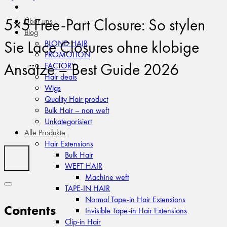
5×5 Free-Part Closure: So stylen
Über uns
Blog
Sie Lace Closures ohne klobige
BLOND HAIR
PROMOTION
Ansätze – Best Guide 2026
FACTORY
Hair deals
Wigs
Quality Hair product
Bulk Hair – non weft
Unkategorisiert
Alle Produkte
Hair Extensions
Bulk Hair
WEFT HAIR
Machine weft
TAPE-IN HAIR
Normal Tape-in Hair Extensions
Contents
Invisible Tape-in Hair Extensions
Clip-in Hair