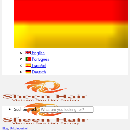
English
Português
Español
Deutsch
Suchen nach:
Blog
,
Unkategorisiert