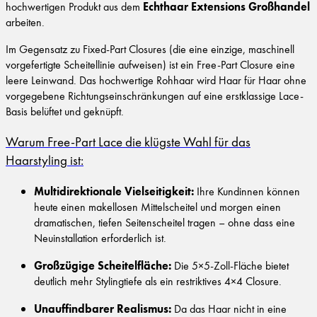
Echthaar Extensions Großhandel
hochwertigen Produkt aus dem
arbeiten.
Im Gegensatz zu Fixed-Part Closures (die eine einzige, maschinell
vorgefertigte Scheitellinie aufweisen) ist ein Free-Part Closure eine
leere Leinwand. Das hochwertige Rohhaar wird Haar für Haar ohne
vorgegebene Richtungseinschränkungen auf eine erstklassige Lace-
Basis belüftet und geknüpft.
Warum Free-Part Lace die klügste Wahl für das
Haarstyling ist:
Multidirektionale Vielseitigkeit:
Ihre Kundinnen können
heute einen makellosen Mittelscheitel und morgen einen
dramatischen, tiefen Seitenscheitel tragen – ohne dass eine
Neuinstallation erforderlich ist.
Großzügige Scheitelfläche:
Die 5×5-Zoll-Fläche bietet
deutlich mehr Stylingtiefe als ein restriktives 4×4 Closure.
Unauffindbarer Realismus:
Da das Haar nicht in eine