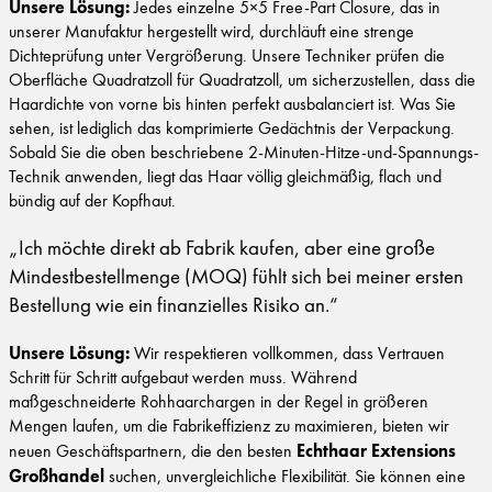
Unsere Lösung:
Jedes einzelne 5×5 Free-Part Closure, das in
unserer Manufaktur hergestellt wird, durchläuft eine strenge
Dichteprüfung unter Vergrößerung. Unsere Techniker prüfen die
Oberfläche Quadratzoll für Quadratzoll, um sicherzustellen, dass die
Haardichte von vorne bis hinten perfekt ausbalanciert ist. Was Sie
sehen, ist lediglich das komprimierte Gedächtnis der Verpackung.
Sobald Sie die oben beschriebene 2-Minuten-Hitze-und-Spannungs-
Technik anwenden, liegt das Haar völlig gleichmäßig, flach und
bündig auf der Kopfhaut.
„Ich möchte direkt ab Fabrik kaufen, aber eine große
Mindestbestellmenge (MOQ) fühlt sich bei meiner ersten
Bestellung wie ein finanzielles Risiko an.“
Unsere Lösung:
Wir respektieren vollkommen, dass Vertrauen
Schritt für Schritt aufgebaut werden muss. Während
maßgeschneiderte Rohhaarchargen in der Regel in größeren
Mengen laufen, um die Fabrikeffizienz zu maximieren, bieten wir
Echthaar Extensions
neuen Geschäftspartnern, die den besten
Großhandel
suchen, unvergleichliche Flexibilität. Sie können eine