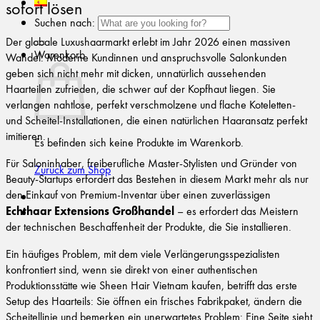
sofort lösen
Suchen nach:
Der globale Luxushaarmarkt erlebt im Jahr 2026 einen massiven
Warenkorb
Wandel. Moderne Kundinnen und anspruchsvolle Salonkunden
geben sich nicht mehr mit dicken, unnatürlich aussehenden
Haarteilen zufrieden, die schwer auf der Kopfhaut liegen. Sie
verlangen nahtlose, perfekt verschmolzene und flache Koteletten-
und Scheitel-Installationen, die einen natürlichen Haaransatz perfekt
imitieren.
Es befinden sich keine Produkte im Warenkorb.
Für Saloninhaber, freiberufliche Master-Stylisten und Gründer von
Zurück zum Shop
Beauty-Startups erfordert das Bestehen in diesem Markt mehr als nur
den Einkauf von Premium-Inventar über einen zuverlässigen
Echthaar Extensions Großhandel
– es erfordert das Meistern
der technischen Beschaffenheit der Produkte, die Sie installieren.
Ein häufiges Problem, mit dem viele Verlängerungsspezialisten
konfrontiert sind, wenn sie direkt von einer authentischen
Produktionsstätte wie Sheen Hair Vietnam kaufen, betrifft das erste
Setup des Haarteils: Sie öffnen ein frisches Fabrikpaket, ändern die
Scheitellinie und bemerken ein unerwartetes Problem: Eine Seite sieht