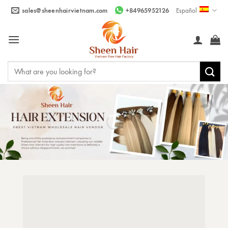
Saltar
sales@sheenhairvietnam.com
+84965952126
Español
al
contenido
Buscar
por: