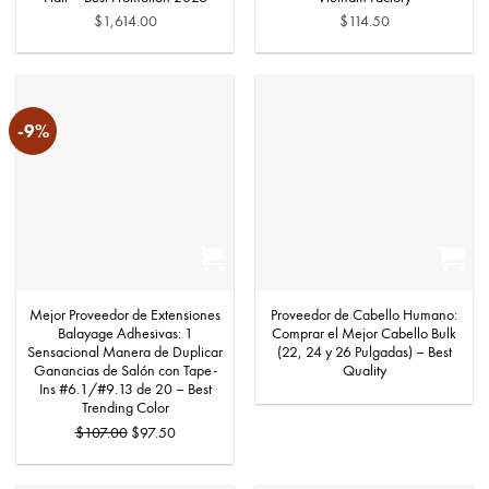
$
1,614.00
$
114.50
-9%
Mejor Proveedor de Extensiones
Proveedor de Cabello Humano:
Balayage Adhesivas: 1
Comprar el Mejor Cabello Bulk
Sensacional Manera de Duplicar
(22, 24 y 26 Pulgadas) – Best
Ganancias de Salón con Tape-
Quality
Ins #6.1/#9.13 de 20 – Best
Trending Color
El
El
$
107.00
$
97.50
precio
precio
original
actual