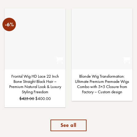
-6%
Frontal Wig HD Lace 22 Inch
Blonde Wig Transformation:
Bone Straight Black Hair –
Ultimate Premium Premade Wigs
Premium Natural Look & Luxury
Combo with 5×5 Closure from
Styling Freedom
Factory – Custom design
El
El
$
425.00
$
400.00
precio
precio
original
actual
era:
es:
$425.00.
$400.00.
See all