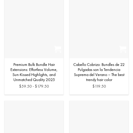
era:
es:
$107.00.
$97.50.
Premium Bulk Bundle Hair
Cabello Cobrizo: Bundles de 22
Extensions: Effortless Volume,
Pulgadas son la Tendencia
Sun-Kissed Highlights, and
Suprema del Verano – The best
Unmatched Quality 2025
trendy hair color
Rango
$
59.50
-
$
179.50
$
119.50
de
precios:
desde
$59.50
hasta
$179.50