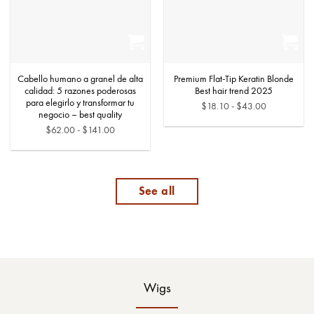
Cabello humano a granel de alta
Premium Flat-Tip Keratin Blonde
calidad: 5 razones poderosas
Best hair trend 2025
para elegirlo y transformar tu
Rango
$
18.10
-
$
43.00
negocio – best quality
de
Rango
$
62.00
-
$
141.00
precios:
de
desde
precios:
$18.10
desde
hasta
$62.00
See all
$43.00
hasta
$141.00
Wigs