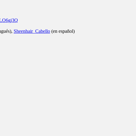
fLO6gj3Q
ugués),
Sheenhair_Cabello
(en español)