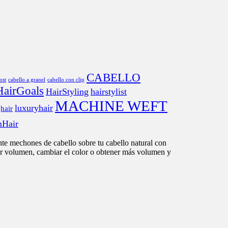
CABELLO
ost
cabello a granel
cabello con clip
HairGoals
HairStyling
hairstylist
MACHINE WEFT
luxuryhair
hair
mHair
nte mechones de cabello sobre tu cabello natural con
egar volumen, cambiar el color o obtener más volumen y