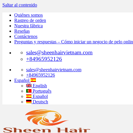
Saltar al contenido
Quiénes somos
Rastreo de orden
Nuestra fábrica
Reseñas
Contáctenos
Preguntas y respuestas – Cómo iniciar un negocio de pelo onli
sales@sheenhairvietnam.com
+84965952126
sales@sheenhairvietnam.com
+84965952126
Español
English
Português
Español
Deutsch