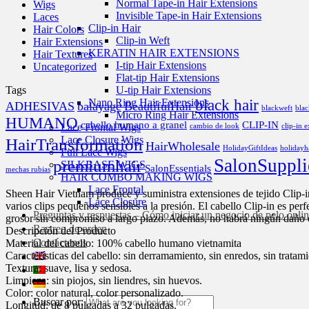
Normal Tape-in Hair Extensions
Wigs
Invisible Tape-in Hair Extensions
Laces
Clip-in Hair
Hair Colors
Clip-in Weft
Hair Extensions
KERATIN HAIR EXTENSIONS
Hair Textures
I-tip Hair Extensions
Uncategorized
Flat-tip Hair Extensions
Tags
U-tip Hair Extensions
black hair
Nano Ring Hair Extensions
ADHESIVAS
balayage
BeautifulHair
blackweft
bla
Micro Ring Hair Extensions
HUMANO
cabello humano a granel
CLIP-IN
Lace Frontal Wigs
cambio de look
clip-in 
Lace Closure Wigs
HairTransformation
HairWholesale
HolidayGiftIdeas
holidayh
Full Lace Wigs
SalonSuppli
premiumhair
SILKBASE WIGS
SalonEssentials
mechas rubias
HAIR COMBO MAKING WIGS
Lace Frontal
Sheen Hair Vietnam produce y suministra extensiones de tejido Clip-in
Lace Closure
varios clips pequeños sensibles a la presión. El cabello Clip-in es pe
Preguntas y respuestas – Cómo iniciar un negocio de pelo onli
grosor sin compromiso a largo plazo. Además, no habrá ningún daño en
Rastreo de orden
Descripción del Producto
Contáctenos
Material del cabello: 100% cabello humano vietnamita
Características del cabello: sin derramamiento, sin enredos, sin tratam
Textura: suave, lisa y sedosa.
Limpieza: sin piojos, sin liendres, sin huevos.
Color: color natural, color personalizado.
Buscar por:
Longitud: de 8 pulgadas a 32 pulgadas.