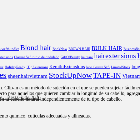
Blond hair
BULK HAIR
ckweftbundles
BookNow
BROWN HAIR
BusinessBo
hairextensions
extensions
Closure 5x5 rubio de ondulado
GiftOfBeauty
haircare
KeratinExtensions
long
air
HolidayReady
iTipExtensions
lace closure 5x5
LimitedStock
es
StockUpNow
TAPE-IN
sheenhairvietnam
Vietna
. Clip-in es un método de sujeción en el que se pueden sujetar fácilme
rfecto para aquellos que quieren cambiar la longitud de su cabello, agr
ne – Best Guide 2026
 tu cabello natural independientemente de tu tipo de cabello.
iento químico, cutículas adecuadas y alineadas.