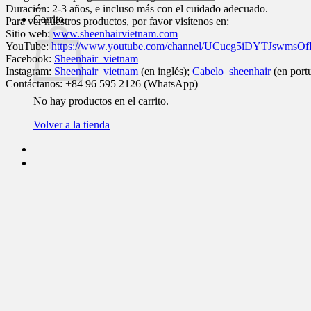
Duración: 2-3 años, e incluso más con el cuidado adecuado.
Carrito
Para ver nuestros productos, por favor visítenos en:
Sitio web:
www.sheenhairvietnam.com
YouTube:
https://www.youtube.com/channel/UCucg5iDYTJswmsO
Facebook:
Sheenhair_vietnam
Instagram:
Sheenhair_vietnam
(en inglés);
Cabelo_sheenhair
(en port
Contáctanos: +84 96 595 2126 (WhatsApp)
No hay productos en el carrito.
Volver a la tienda