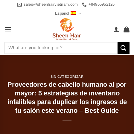
Saltar
sales@sheenhairvietnam.com
+84965952126
al
Español
contenido
Buscar
por:
SIN CATEGORIZAR
Proveedores de cabello humano al por
mayor: 5 estrategias de inventario
infalibles para duplicar los ingresos de
tu salón este verano – Best Guide