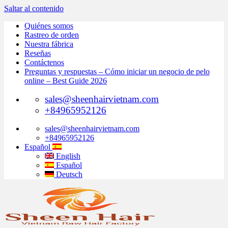
Saltar al contenido
Quiénes somos
Rastreo de orden
Nuestra fábrica
Reseñas
Contáctenos
Preguntas y respuestas – Cómo iniciar un negocio de pelo
online – Best Guide 2026
sales@sheenhairvietnam.com
+84965952126
sales@sheenhairvietnam.com
+84965952126
Español
English
Español
Deutsch