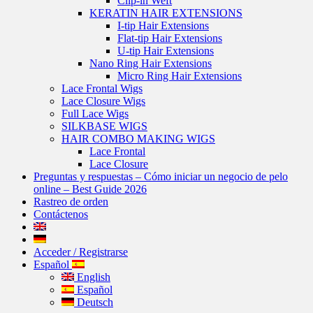
Clip-in Weft
KERATIN HAIR EXTENSIONS
I-tip Hair Extensions
Flat-tip Hair Extensions
U-tip Hair Extensions
Nano Ring Hair Extensions
Micro Ring Hair Extensions
Lace Frontal Wigs
Lace Closure Wigs
Full Lace Wigs
SILKBASE WIGS
HAIR COMBO MAKING WIGS
Lace Frontal
Lace Closure
Preguntas y respuestas – Cómo iniciar un negocio de pelo
online – Best Guide 2026
Rastreo de orden
Contáctenos
Acceder / Registrarse
Español
English
Español
Deutsch