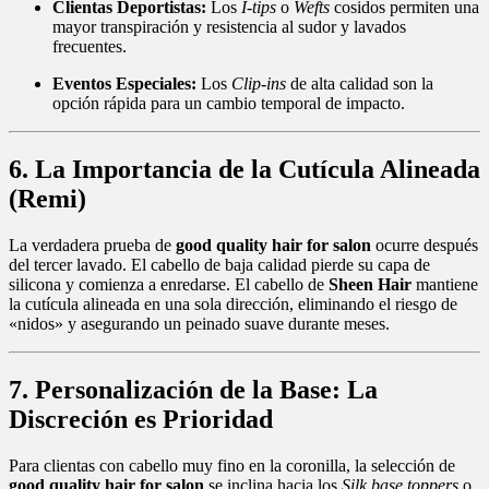
Clientas Deportistas:
Los
I-tips
o
Wefts
cosidos permiten una
mayor transpiración y resistencia al sudor y lavados
frecuentes.
Eventos Especiales:
Los
Clip-ins
de alta calidad son la
opción rápida para un cambio temporal de impacto.
6. La Importancia de la Cutícula Alineada
(Remi)
La verdadera prueba de
good quality hair for salon
ocurre después
del tercer lavado. El cabello de baja calidad pierde su capa de
silicona y comienza a enredarse. El cabello de
Sheen Hair
mantiene
la cutícula alineada en una sola dirección, eliminando el riesgo de
«nidos» y asegurando un peinado suave durante meses.
7. Personalización de la Base: La
Discreción es Prioridad
Para clientas con cabello muy fino en la coronilla, la selección de
good quality hair for salon
se inclina hacia los
Silk base toppers
o