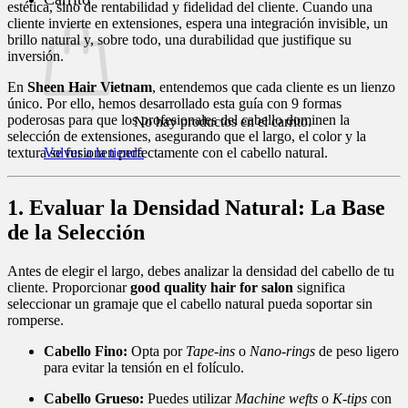
estética, sino de rentabilidad y fidelidad del cliente. Cuando una
cliente invierte en extensiones, espera una integración invisible, un
brillo natural y, sobre todo, una durabilidad que justifique su
inversión.
En
Sheen Hair Vietnam
, entendemos que cada cliente es un lienzo
único. Por ello, hemos desarrollado esta guía con 9 formas
poderosas para que los profesionales del cabello dominen la
No hay productos en el carrito.
selección de extensiones, asegurando que el largo, el color y la
Volver a la tienda
textura se fusionen perfectamente con el cabello natural.
1. Evaluar la Densidad Natural: La Base
de la Selección
Antes de elegir el largo, debes analizar la densidad del cabello de tu
cliente. Proporcionar
good quality hair for salon
significa
seleccionar un gramaje que el cabello natural pueda soportar sin
romperse.
Cabello Fino:
Opta por
Tape-ins
o
Nano-rings
de peso ligero
para evitar la tensión en el folículo.
Cabello Grueso:
Puedes utilizar
Machine wefts
o
K-tips
con