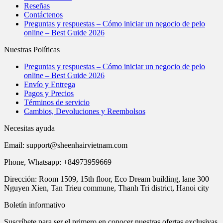
Reseñas
Contáctenos
Preguntas y respuestas – Cómo iniciar un negocio de pelo
online – Best Guide 2026
Nuestras Políticas
Preguntas y respuestas – Cómo iniciar un negocio de pelo
online – Best Guide 2026
Envío y Entrega
Pagos y Precios
Términos de servicio
Cambios, Devoluciones y Reembolsos
Necesitas ayuda
Email:
support@sheenhairvietnam.com
Phone, Whatsapp: +84973959669
Dirección: Room 1509, 15th floor, Eco Dream building, lane 300
Nguyen Xien, Tan Trieu commune, Thanh Tri district, Hanoi city
Boletín informativo
Suscríbete para ser el primero en conocer nuestras ofertas exclusivas