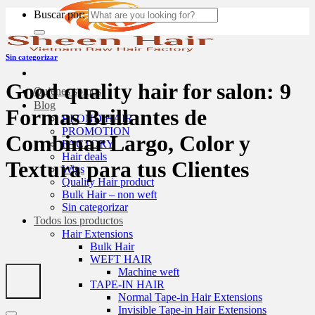
Buscar por:
Sin categorizar
Good quality hair for salon: 9
Quiénes somos
Blog
Formas Brillantes de
BLOND HAIR
PROMOTION
Combinar Largo, Color y
FACTORY
Hair deals
Textura para tus Clientes
Wigs
Quality Hair product
Bulk Hair – non weft
Sin categorizar
Todos los productos
Hair Extensions
Bulk Hair
WEFT HAIR
Machine weft
TAPE-IN HAIR
Normal Tape-in Hair Extensions
Invisible Tape-in Hair Extensions