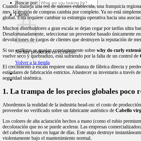
Buscar por:
Cuando maneja una red de salones establecida, una franquicia region
mes, la gestión de compras cambia por completo. Ya no está simpleme
Carrito
global. Esto requiere cambiar su estrategia operativa hacia una asocia
Muchos distribuidores a gran escala se dejan cegar por tarifas ultra 
Desafortunadamente, seleccionar un proveedor basado únicamente en un p
devoluciones de cargos de clientes que destruyen la reputación de me
Si sus estilistas se quejan constantemente sobre
why do curly extensi
No hay productos en el carrito.
vuelve seco y quebradizo, está sufriendo por la falta de un control de
Volver a la tienda
El crecimiento a escala requiere una alianza de fábrica directa y pre
estándares de fabricación estrictos. Abastecer su inventario a través 
seguridad sistémica.
1. La trampa de los precios globales poco 
Abordemos la realidad de la industria head-on: el costo de producción 
proveedor no verificado sobre un fabricante auténtico de
Cabello virg
Los colores de alta aclaración hechos a mano (como el rubio premium
decoloración que no se puede acelerar. Las empresas comercializadoras
del cabello en horas en lugar de días. Este atajo destruye instantánea
violentamente bajo el mantenimiento normal.