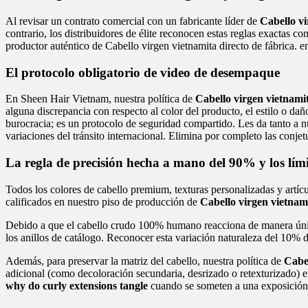
Al revisar un contrato comercial con un fabricante líder de
Cabello vi
contrario, los distribuidores de élite reconocen estas reglas exactas 
productor auténtico de Cabello virgen vietnamita directo de fábrica. 
El protocolo obligatorio de video de desempaque
En Sheen Hair Vietnam, nuestra política de
Cabello virgen vietnamit
alguna discrepancia con respecto al color del producto, el estilo o da
burocracia; es un protocolo de seguridad compartido. Les da tanto a nu
variaciones del tránsito internacional. Elimina por completo las conjetu
La regla de precisión hecha a mano del 90% y los lím
Todos los colores de cabello premium, texturas personalizadas y artíc
calificados en nuestro piso de producción de
Cabello virgen vietnami
Debido a que el cabello crudo 100% humano reacciona de manera únic
los anillos de catálogo. Reconocer esta variación naturaleza del 10% 
Además, para preservar la matriz del cabello, nuestra política de
Cabel
adicional (como decoloración secundaria, desrizado o retexturizado) en
why do curly extensions tangle
cuando se someten a una exposición