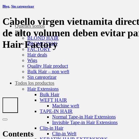
Blog
,
Sin categorizar
Cabello virgen vietnamita direct
Quiénes somos
de alto volumen deben evitar par
Blog
BLOND HAIR
Hair Factory
PROMOTION
FACTORY
Hair deals
Wigs
Quality Hair product
Bulk Hair – non weft
Sin categorizar
Todos los productos
Hair Extensions
Bulk Hair
WEFT HAIR
Machine weft
TAPE-IN HAIR
Normal Tape-in Hair Extensions
Invisible Tape-in Hair Extensions
Clip-in Hair
Contents
Clip-in Weft