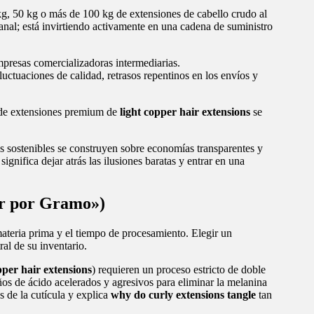
g, 50 kg o más de 100 kg de extensiones de cabello crudo al
al; está invirtiendo activamente en una cadena de suministro
mpresas comercializadoras intermediarias.
uctuaciones de calidad, retrasos repentinos en los envíos y
e de extensiones premium de
light copper hair extensions
se
es sostenibles se construyen sobre economías transparentes y
a
significa dejar atrás las ilusiones baratas y entrar en una
lar por Gramo»)
materia prima y el tiempo de procesamiento. Elegir un
tral de su inventario.
pper hair extensions
) requieren un proceso estricto de doble
ños de ácido acelerados y agresivos para eliminar la melanina
s de la cutícula y explica
why do curly extensions tangle
tan