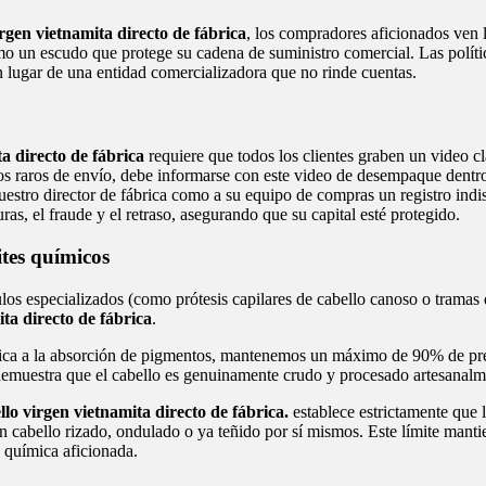
rgen vietnamita directo de fábrica
, los compradores aficionados ven la
como un escudo que protege su cadena de suministro comercial. Las políti
en lugar de una entidad comercializadora que no rinde cuentas.
a directo de fábrica
requiere que todos los clientes graben un video cla
ños raros de envío, debe informarse con este video de desempaque dentro 
estro director de fábrica como a su equipo de compras un registro indis
ras, el fraude y el retraso, asegurando que su capital esté protegido.
ites químicos
ulos especializados (como prótesis capilares de cabello canoso o tramas
ta directo de fábrica
.
a a la absorción de pigmentos, mantenemos un máximo de 90% de precis
demuestra que el cabello es genuinamente crudo y procesado artesanalme
lo virgen vietnamita directo de fábrica.
establece estrictamente que 
 cabello rizado, ondulado o ya teñido por sí mismos. Este límite mantien
 química aficionada.