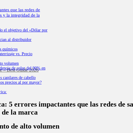
antes que las redes de
 y la integridad de la
do el objetivo del «Dólar por
cian al distribuidor
es químicos
terrizaje vs. Precio
lto volumen
idencia de color del 90% en
ne – Best Guide 2026
 capilares de cabello
mos precios al por mayor?
ica:
ca: 5 errores impactantes que las redes de s
d de la marca
nto de alto volumen