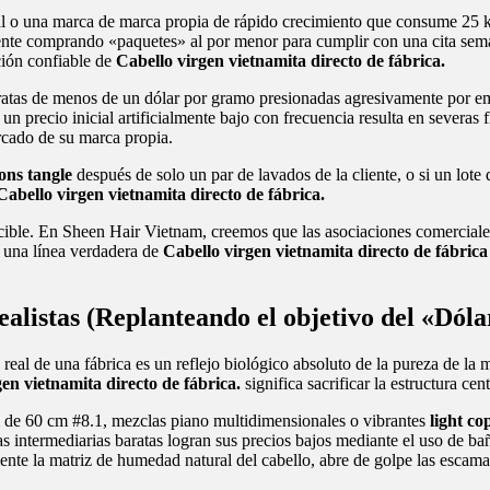
al o una marca de marca propia de rápido crecimiento que consume 25 k
nte comprando «paquetes» al por menor para cumplir con una cita seman
ción confiable de
Cabello virgen vietnamita directo de fábrica.
baratas de menos de un dólar por gramo presionadas agresivamente por e
recio inicial artificialmente bajo con frecuencia resulta en severas fl
rcado de su marca propia.
ons tangle
después de solo un par de lavados de la cliente, o si un lot
Cabello virgen vietnamita directo de fábrica.
decible. En Sheen Hair Vietnam, creemos que las asociaciones comercial
de una línea verdadera de
Cabello virgen vietnamita directo de fábric
realistas (Replanteando el objetivo del «Dó
real de una fábrica es un reflejo biológico absoluto de la pureza de la 
en vietnamita directo de fábrica.
significa sacrificar la estructura cen
 de 60 cm #8.1, mezclas piano multidimensionales o vibrantes
light co
 intermediarias baratas logran sus precios bajos mediante el uso de ba
mente la matriz de humedad natural del cabello, abre de golpe las escama