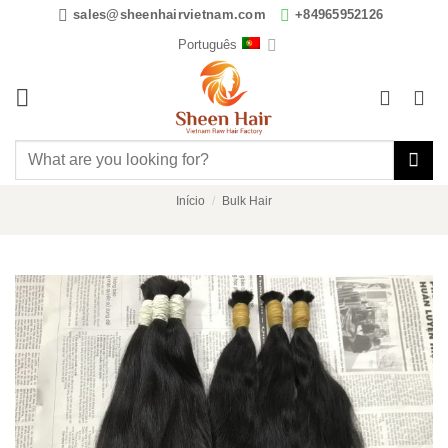
Skip
sales@sheenhairvietnam.com
+84965952126
to
Português
content
Pesquisar
por:
Início
/
Bulk Hair