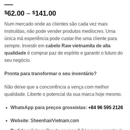
Price
62.00
–
141.00
$
$
range:
Num mercado onde as clientes são cada vez mais
$62.00
instruídas, não pode vender produtos medíocres. Uma
through
única má experiência pode custar-lhe uma cliente para
$141.00
sempre. Investir em
cabelo Raw vietnamita de alta
qualidade
é comprar paz de espírito e garantir o futuro do
seu negócio.
Pronta para transformar o seu inventário?
Não deixe que a concorrência a vença com melhor
qualidade. Liberte o potencial da sua marca hoje mesmo.
WhatsApp para preços grossistas:
+84 96 595 2126
Website
:
SheenhairVietnam.com