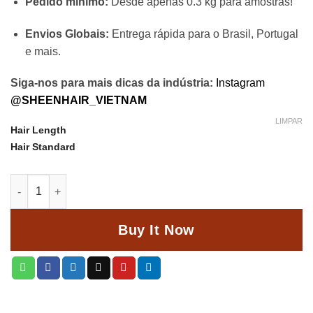
Pedido mínimo:
Desde apenas 0.3 kg para amostras!
Envios Globais:
Entrega rápida para o Brasil, Portugal
e mais.
Siga-nos para mais dicas da indústria:
Instagram
@SHEENHAIR_VIETNAM
LIMPAR
Hair Length
Hair Standard
Quantidade de Cabelo Raw vietnamita de alta qualidade: 5 razõ
Buy It Now