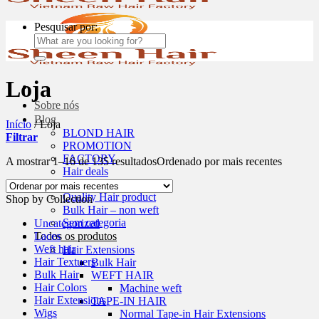
Pesquisar por:
Loja
Sobre nós
Blog
Início
/
Loja
BLOND HAIR
Filtrar
PROMOTION
FACTORY
A mostrar 1–16 de 135 resultados
Ordenado por mais recentes
Hair deals
Wigs
Quality Hair product
Shop by Collection
Bulk Hair – non weft
Sem categoria
Uncategorized
Laces
Todos os produtos
Weft hair
Hair Extensions
Hair Textuers
Bulk Hair
Bulk Hair
WEFT HAIR
Hair Colors
Machine weft
Hair Extensions
TAPE-IN HAIR
Wigs
Normal Tape-in Hair Extensions