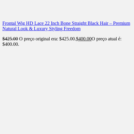
Frontal Wig HD Lace 22 Inch Bone Straight Black Hair – Premium
Natural Look & Luxury Styling Freedom
$
425.00
O preço original era: $425.00.
$
400.00
O preço atual é:
$400.00.