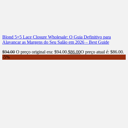
Blond 5×5 Lace Closure Wholesale: O Guia Definitivo para
Alavancar as Margens do Seu Salão em 2026 – Best Guide
$
94.00
O preço original era: $94.00.
$
86.00
O preço atual é: $86.00.
-5%