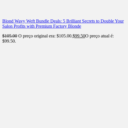
Blond Wavy Weft Bundle Deals: 5 Brilliant Secrets to Double Your
Salon Profits with Premium Factory Blonde
$
105.00
O preço original era: $105.00.
$
99.50
O preço atual é:
$99.50.