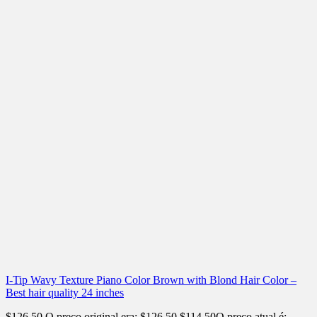
I-Tip Wavy Texture Piano Color Brown with Blond Hair Color –
Best hair quality 24 inches
$
126.50
O preço original era: $126.50.
$
114.50
O preço atual é: