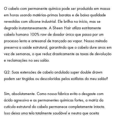
O cabelo com permanente química pode ser produzido em massa
em horas usando matérias-primas baratas e de baixa qualidade
revestidas com silicone industrial. Ele brilha no início, mas se
degrada instantaneamente. A Sheen Hair utiliza estritamente
cabelo humano 100% raw de doador único que passa por um
processo lento e artesanal de trançado ao vapor. Nosso método
preserva a saúde estrutural, garantindo que o cabelo dure anos em
vez de semanas, o que reduz drasticamente as taxas de devolução
e reclamações no seu salão.
Q2: Suas extensões de cabelo ondulado super double drawn
podem ser tingidas ou descoloridas pelos estilistas do meu salão?
–
extensões de cabelo ondulado natural
Sim, absolutamente. Como nossa fábrica evita o desgaste com
ácido agressivo e as permanentes químicas fortes, a matriz da
cutícula estrutural do cabelo permanece completamente intacta.
Isso deixa uma tela totalmente saudável e neutra que aceita