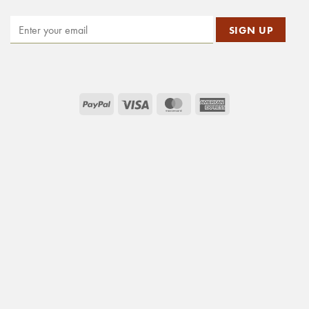
PayPal
Visa
MasterCard
American
Express