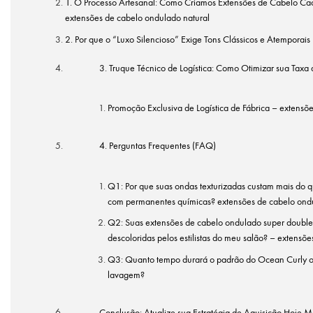
1. O Processo Artesanal: Como Criamos Extensões de Cabelo C
extensões de cabelo ondulado natural
2. Por que o “Luxo Silencioso” Exige Tons Clássicos e Atemporais
3. Truque Técnico de Logística: Como Otimizar sua Taxa 
Promoção Exclusiva de Logística de Fábrica – extensõ
4. Perguntas Frequentes (FAQ)
Q1: Por que suas ondas texturizadas custam mais do que
com permanentes químicas? extensões de cabelo ond
Q2: Suas extensões de cabelo ondulado super double
descoloridas pelos estilistas do meu salão? – extensõ
Q3: Quanto tempo durará o padrão do Ocean Curly 
lavagem?
Conclusão: Atualize sua Estratégia de Aquisição Hoje 