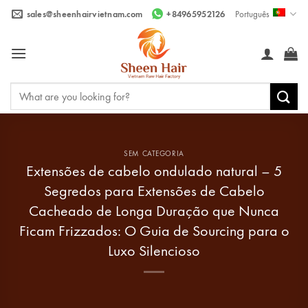
Skip
sales@sheenhairvietnam.com
+84965952126
Português
to
content
Pesquisar
por:
SEM CATEGORIA
Extensões de cabelo ondulado natural – 5
Segredos para Extensões de Cabelo
Cacheado de Longa Duração que Nunca
Ficam Frizzados: O Guia de Sourcing para o
Luxo Silencioso